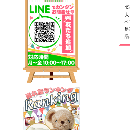
「
4
大
ベ
足
品