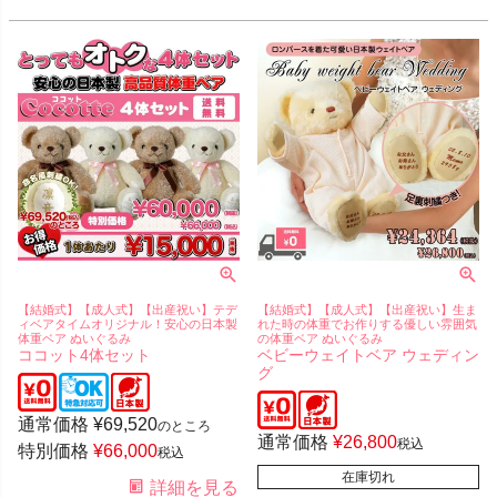
【結婚式】【成人式】【出産祝い】テデ
【結婚式】【成人式】【出産祝い】生ま
ィベアタイムオリジナル！安心の日本製
れた時の体重でお作りする優しい雰囲気
体重ベア ぬいぐるみ
の体重ベア ぬいぐるみ
ココット4体セット
ベビーウェイトベア ウェディン
グ
通常価格
¥
69,520
のところ
通常価格
¥
26,800
税込
特別価格
¥
66,000
税込
在庫切れ
詳細を見る