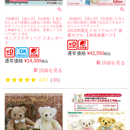
【結婚式】【成人式】【出産祝い】産ま
【結婚式】【成人式】【出産祝い】生ま
れたときの体重を1g単位で忠実に再現し
れた時の身長と体重でお仕立てするオー
ます！バースデータとメッセージを足裏
ダーメイドテディベア
に刺繍することが出来る、世界に一つの
2023年限定メモリアルベア 春
ベア ぬいぐるみ
夏モデル 【身長体重ベア】
サンクステディベア スタンダー
ド
通常価格
¥
42,350
税込
通常価格
¥
14,300
税込
詳細を見る
詳細を見る
4.97
（
38
）