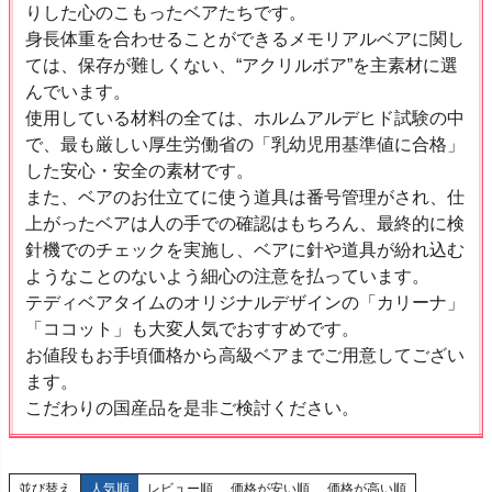
りした心のこもったベアたちです。
身長体重を合わせることができるメモリアルベアに関し
ては、保存が難しくない、“アクリルボア”を主素材に選
んでいます。
使用している材料の全ては、ホルムアルデヒド試験の中
で、最も厳しい厚生労働省の「乳幼児用基準値に合格」
した安心・安全の素材です。
また、ベアのお仕立てに使う道具は番号管理がされ、仕
上がったベアは人の手での確認はもちろん、最終的に検
針機でのチェックを実施し、ベアに針や道具が紛れ込む
ようなことのないよう細心の注意を払っています。
テディベアタイムのオリジナルデザインの「カリーナ」
「ココット」も大変人気でおすすめです。
お値段もお手頃価格から高級ベアまでご用意してござい
ます。
こだわりの国産品を是非ご検討ください。
並び替え
人気順
レビュー順
価格が安い順
価格が高い順