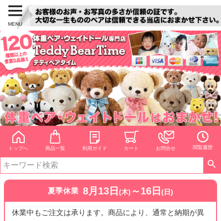
MENU
閲覧履歴
トップへ
商品一覧
利用ガイド
カート
お問合せ
8月13日
～16日
夏季休業
(木)
(日)
休業中もご注文は承ります。商品により、通常と納期が異