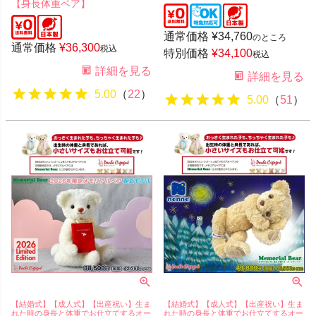
【身長体重ベア】
通常価格
¥
34,760
のところ
通常価格
¥
36,300
税込
特別価格
¥
34,100
税込
詳細を見る
詳細を見る
5.00
（
22
）
5.00
（
51
）
【結婚式】【成人式】【出産祝い】生ま
【結婚式】【成人式】【出産祝い】生ま
れた時の身長と体重でお仕立てするオー
れた時の身長と体重でお仕立てするオー