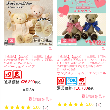
【結婚式】【成人式】【出産祝い】生ま
【結婚式】【成人式】【出産祝い】750g
れた時の体重でお作りする優しい雰囲気
までの体重を再現します！小さく生まれ
の体重ベア ぬいぐるみ
たお子様の体重ベアや、出生体重の10分
ベビーウェイトベア
の1で作る体重ベアなどをお探しの方
に！ぬいぐるみ
サンクステディベア エンジェル
通常価格
¥
26,800
税込
通常価格
¥
10,780
税込
在庫切れ
詳細を見る
詳細を見る
5.00
（
2
）
5.00
（
5
）