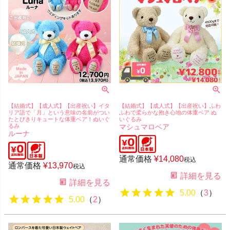
【結婚式】【成人式】【出産祝い】イタ
【結婚式】【成人式】【出産祝い】ふわ
リア語で「月」という意味の名前がつい
ふわで柔らかな抱き心地の体重ベア ぬ
たとびきりキュートな体重ベア！ぬいぐ
いぐるみ
るみ
マシュマロベア
ルーナ
通常価格
¥
14,080
税込
通常価格
¥
13,970
税込
詳細を見る
詳細を見る
5.00
（
3
）
5.00
（
2
）