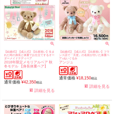
【結婚式】【成人式】【出産祝い】生ま
【結婚式】【成人式】【出産祝い】フラ
れた時の身長と体重でお仕立てするオー
ンス語で「天使」の名前が付いた体重ベ
ダーメイドテディベア
ア♪ぬいぐるみ
2018年限定メモリアルベア 秋
アンジュ
冬モデル 【身長体重ベア】
通常価格
¥
18,150
税込
通常価格
¥
42,350
税込
詳細を見る
詳細を見る