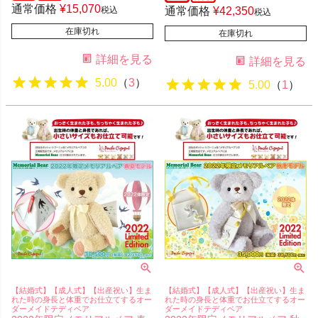
通常価格
¥
15,070
税込
通常価格
¥
42,350
税込
在庫切れ
在庫切れ
詳細を見る
詳細を見る
5.00
（
3
）
5.00
（
1
）
【結婚式】【成人式】【出産祝い】生ま
【結婚式】【成人式】【出産祝い】生ま
れた時の身長と体重でお仕立てするオー
れた時の身長と体重でお仕立てするオー
ダーメイドテディベア
ダーメイドテディベア