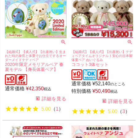
【結婚式】【成人式】【出産祝い】生ま
【結婚式】【成人式】【出産祝い】テデ
れた時の身長と体重でお仕立てするオー
ィベアタイムオリジナル！安心の日本製
ダーメイドテディベア
体重ベア ぬいぐるみ
2020年限定メモリアルベア 春
ココット3体セット
夏モデル 【身長体重ベア】
通常価格
¥
52,140
のところ
通常価格
¥
42,350
税込
特別価格
¥
50,490
税込
詳細を見る
詳細を見る
5.00
（
1
）
5.00
（
3
）