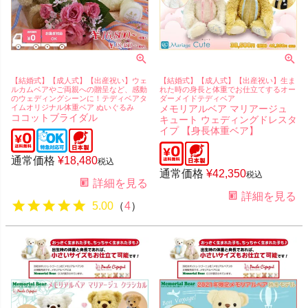
【結婚式】【成人式】【出産祝い】ウェ
【結婚式】【成人式】【出産祝い】生ま
ルカムベアやご両親への贈呈など、感動
れた時の身長と体重でお仕立てするオー
のウェディングシーンに！テディベアタ
ダーメイドテディベア
イムオリジナル体重ベア ぬいぐるみ
メモリアルベア マリアージュ
ココットブライダル
キュート ウェディングドレスタ
イプ 【身長体重ベア】
通常価格
¥
18,480
税込
通常価格
¥
42,350
税込
詳細を見る
詳細を見る
5.00
（
4
）