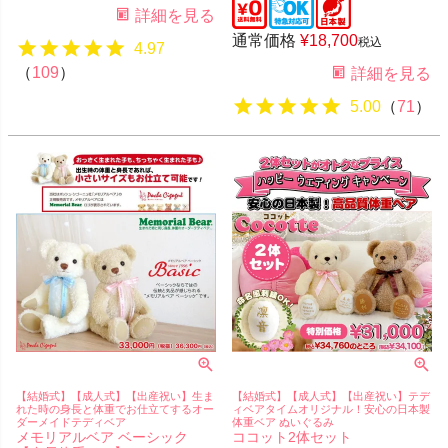
詳細を見る
通常価格
¥
18,700
税込
4.97
（
109
）
詳細を見る
5.00
（
71
）
【結婚式】【成人式】【出産祝い】生ま
【結婚式】【成人式】【出産祝い】テデ
れた時の身長と体重でお仕立てするオー
ィベアタイムオリジナル！安心の日本製
ダーメイドテディベア
体重ベア ぬいぐるみ
メモリアルベア ベーシック
ココット2体セット