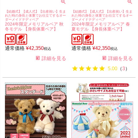
【結婚式】【成人式】【出産祝い】生ま
【結婚式】【成人式】【出産祝い】生ま
れた時の身長と体重でお仕立てするオー
れた時の身長と体重でお仕立てするオー
ダーメイドテディベア
ダーメイドテディベア
2024年限定メモリアルベア 秋
2024年限定メモリアルベア 春
冬モデル 【身長体重ベア】
夏モデル 【身長体重ベア】
通常価格
¥
42,350
通常価格
¥
42,350
税込
税込
詳細を見る
詳細を見る
5.00
（
3
）