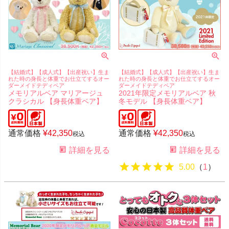
【結婚式】【成人式】【出産祝い】生ま
【結婚式】【成人式】【出産祝い】生ま
れた時の身長と体重でお仕立てするオー
れた時の身長と体重でお仕立てするオー
ダーメイドテディベア
ダーメイドテディベア
メモリアルベア マリアージュ
2021年限定メモリアルベア 秋
クラシカル 【身長体重ベア】
冬モデル 【身長体重ベア】
通常価格
¥
42,350
通常価格
¥
42,350
税込
税込
詳細を見る
詳細を見る
5.00
（
1
）