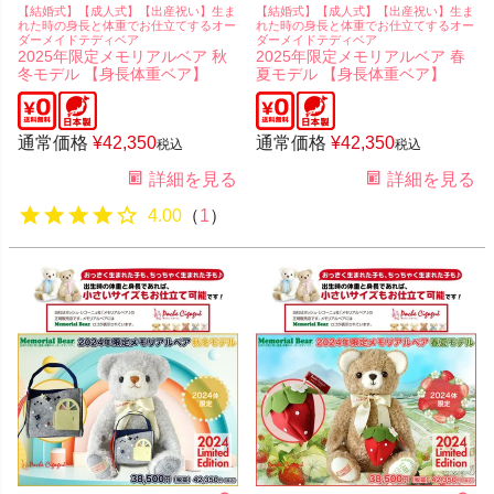
【結婚式】【成人式】【出産祝い】生ま
【結婚式】【成人式】【出産祝い】生ま
れた時の身長と体重でお仕立てするオー
れた時の身長と体重でお仕立てするオー
ダーメイドテディベア
ダーメイドテディベア
2025年限定メモリアルベア 秋
2025年限定メモリアルベア 春
冬モデル 【身長体重ベア】
夏モデル 【身長体重ベア】
通常価格
¥
42,350
通常価格
¥
42,350
税込
税込
詳細を見る
詳細を見る
4.00
（
1
）