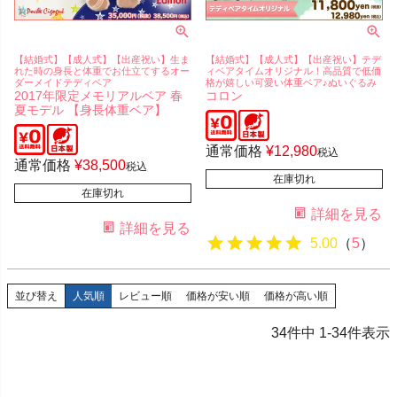
【結婚式】【成人式】【出産祝い】生ま
【結婚式】【成人式】【出産祝い】テデ
れた時の身長と体重でお仕立てするオー
ィベアタイムオリジナル！高品質で低価
ダーメイドテディベア
格が嬉しい可愛い体重ベア♪ぬいぐるみ
2017年限定メモリアルベア 春
コロン
夏モデル 【身長体重ベア】
通常価格
¥
12,980
税込
通常価格
¥
38,500
税込
在庫切れ
在庫切れ
詳細を見る
詳細を見る
5.00
（
5
）
並び替え
人気順
レビュー順
価格が安い順
価格が高い順
34
件中
1
-
34
件表示