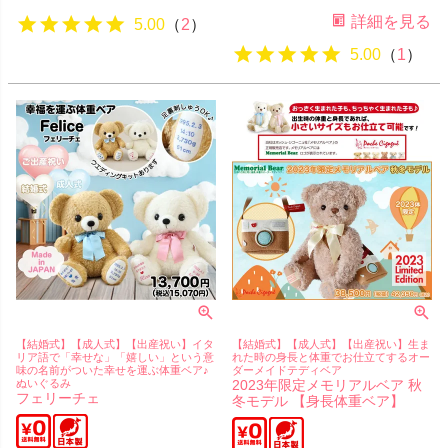
詳細を見る
5.00
（
2
）
5.00
（
1
）
【結婚式】【成人式】【出産祝い】イタ
【結婚式】【成人式】【出産祝い】生ま
リア語で「幸せな」「嬉しい」という意
れた時の身長と体重でお仕立てするオー
味の名前がついた幸せを運ぶ体重ベア♪
ダーメイドテディベア
ぬいぐるみ
2023年限定メモリアルベア 秋
フェリーチェ
冬モデル 【身長体重ベア】