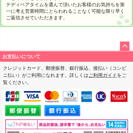
テディベアタイムを選んで頂いたお客様のお気持ちを第
一に考え営業時間にとらわれることなく可能な限り早く
ご返信させていただきます。
ペー
お支払いについて
ジト
クレジットカード、郵便振替、銀行振込、後払い（コンビ
ップ
ニ払い）がご利用になれます。詳しくは
ご利用ガイド
をご
へ
覧ください。