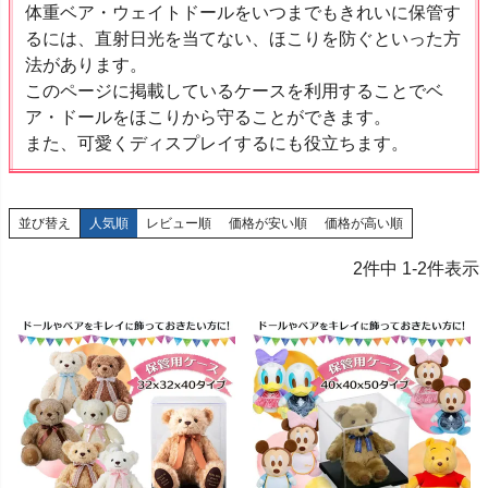
体重ベア・ウェイトドールをいつまでもきれいに保管す
るには、直射日光を当てない、ほこりを防ぐといった方
法があります。
このページに掲載しているケースを利用することでベ
ア・ドールをほこりから守ることができます。
また、可愛くディスプレイするにも役立ちます。
並び替え
人気順
レビュー順
価格が安い順
価格が高い順
2
件中
1
-
2
件表示