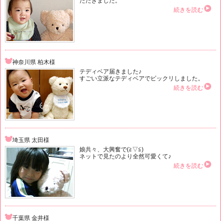
ただきました。
続きを読む
神奈川県 柏木様
テディベア届きました♪
すごい立派なテディベアでビックリしました。
続きを読む
埼玉県 太田様
娘共々、大興奮で(≧▽≦)
ネットで見たのより全然可愛くて♪
続きを読む
千葉県 金井様