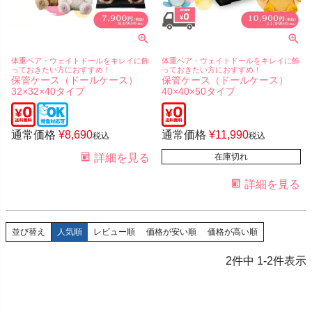
体重ベア・ウェイトドールをキレイに飾
体重ベア・ウェイトドールをキレイに飾
っておきたい方におすすめ！
っておきたい方におすすめ！
保管ケース（ドールケース）
保管ケース（ドールケース）
32×32×40タイプ
40×40×50タイプ
通常価格
¥
8,690
通常価格
¥
11,990
税込
税込
詳細を見る
在庫切れ
詳細を見る
並び替え
人気順
レビュー順
価格が安い順
価格が高い順
2
件中
1
-
2
件表示