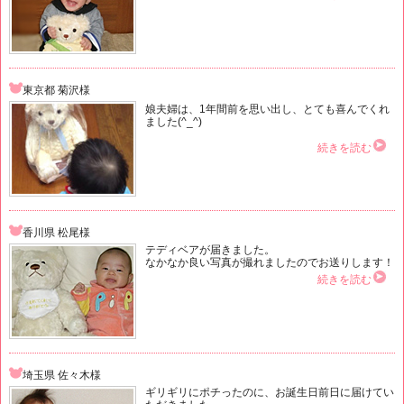
東京都 菊沢様
娘夫婦は、1年間前を思い出し、とても喜んでくれ
ました(^_^)
続きを読む
香川県 松尾様
テディベアが届きました。
なかなか良い写真が撮れましたのでお送りします！
続きを読む
埼玉県 佐々木様
ギリギリにポチったのに、お誕生日前日に届けてい