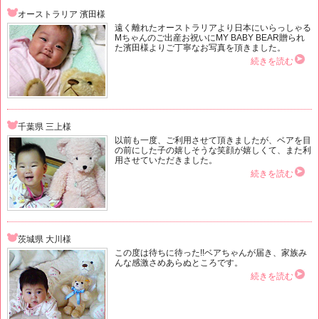
オーストラリア 濱田様
遠く離れたオーストラリアより日本にいらっしゃる
Mちゃんのご出産お祝いにMY BABY BEAR贈られ
た濱田様よりご丁寧なお写真を頂きました。
続きを読む
千葉県 三上様
以前も一度、ご利用させて頂きましたが、ベアを目
の前にした子の嬉しそうな笑顔が嬉しくて、また利
用させていただきました。
続きを読む
茨城県 大川様
この度は待ちに待った!!ベアちゃんが届き、家族み
んな感激さめあらぬところです。
続きを読む