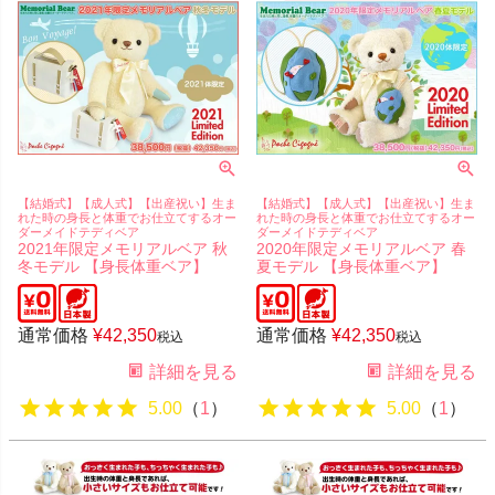
【結婚式】【成人式】【出産祝い】生ま
【結婚式】【成人式】【出産祝い】生ま
れた時の身長と体重でお仕立てするオー
れた時の身長と体重でお仕立てするオー
ダーメイドテディベア
ダーメイドテディベア
2021年限定メモリアルベア 秋
2020年限定メモリアルベア 春
冬モデル 【身長体重ベア】
夏モデル 【身長体重ベア】
通常価格
¥
42,350
通常価格
¥
42,350
税込
税込
詳細を見る
詳細を見る
5.00
（
1
）
5.00
（
1
）