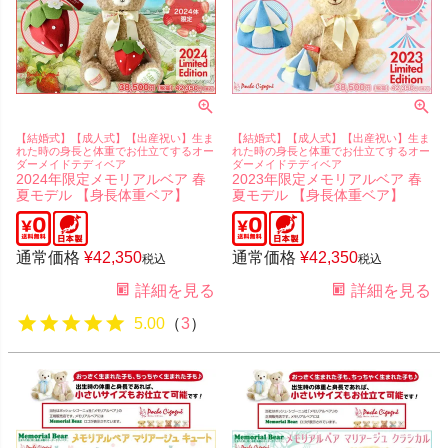
【結婚式】【成人式】【出産祝い】生ま
【結婚式】【成人式】【出産祝い】生ま
れた時の身長と体重でお仕立てするオー
れた時の身長と体重でお仕立てするオー
ダーメイドテディベア
ダーメイドテディベア
2024年限定メモリアルベア 春
2023年限定メモリアルベア 春
夏モデル 【身長体重ベア】
夏モデル 【身長体重ベア】
通常価格
¥
42,350
通常価格
¥
42,350
税込
税込
詳細を見る
詳細を見る
5.00
（
3
）