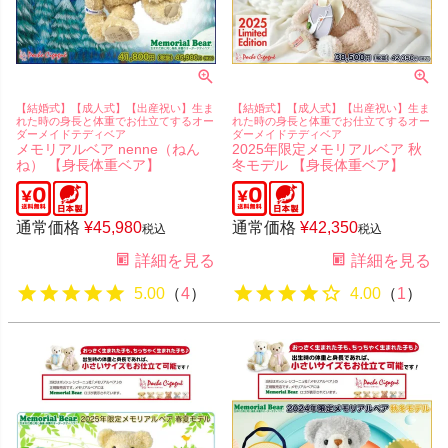
【結婚式】【成人式】【出産祝い】生ま
【結婚式】【成人式】【出産祝い】生ま
れた時の身長と体重でお仕立てするオー
れた時の身長と体重でお仕立てするオー
ダーメイドテディベア
ダーメイドテディベア
メモリアルベア nenne（ねん
2025年限定メモリアルベア 秋
ね） 【身長体重ベア】
冬モデル 【身長体重ベア】
通常価格
¥
45,980
通常価格
¥
42,350
税込
税込
詳細を見る
詳細を見る
5.00
（
4
）
4.00
（
1
）