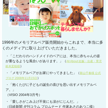
1996年のメモリアルベア販売開始からこれまで、本当に多
くのメディアに取り上げていただきました。
・「こだわりのハンドメイドのベアには、本当に赤ちゃんの姿
が重なるような風合いがあります。」（
All About 妊娠・出産・育児
）
鈴木宏枝様
・「メモリアルベアがお家にやってきました」（
新山千春様 公式
）
ブログ 2008年11月15日
・「抱くたびに子どもの誕生の喜びを思い出すメモリアルベ
ア。」
（VISIO 2004年3月号）
・「愛しさがこみ上げ不覚にも涙がにじんだ。」
（日経新聞 夕刊コラム プロムナード 作家あさのあつこ様）