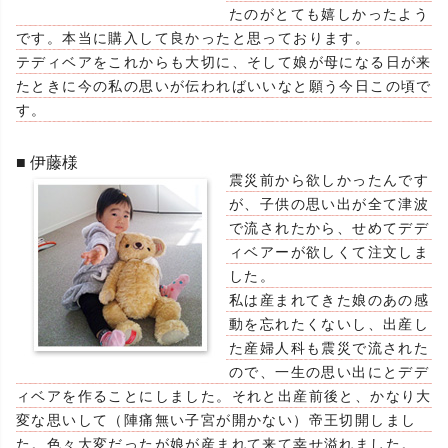
たのがとても嬉しかったよう
です。本当に購入して良かったと思っております。
テディベアをこれからも大切に、そして娘が母になる日が来
たときに今の私の思いが伝わればいいなと願う今日この頃で
す。
■ 伊藤様
震災前から欲しかったんです
が、子供の思い出が全て津波
で流されたから、せめてデデ
ィベアーが欲しくて注文しま
した。
私は産まれてきた娘のあの感
動を忘れたくないし、出産し
た産婦人科も震災で流された
ので、一生の思い出にとデデ
ィベアを作ることにしました。それと出産前後と、かなり大
変な思いして（陣痛無い子宮が開かない）帝王切開しまし
た。色々大変だったが娘が産まれて来て幸せ溢れました。