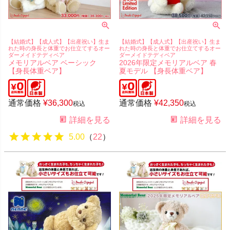
【結婚式】【成人式】【出産祝い】生ま
【結婚式】【成人式】【出産祝い】生ま
れた時の身長と体重でお仕立てするオー
れた時の身長と体重でお仕立てするオー
ダーメイドテディベア
ダーメイドテディベア
メモリアルベア ベーシック
2026年限定メモリアルベア 春
【身長体重ベア】
夏モデル 【身長体重ベア】
通常価格
¥
36,300
通常価格
¥
42,350
税込
税込
詳細を見る
詳細を見る
5.00
（
22
）