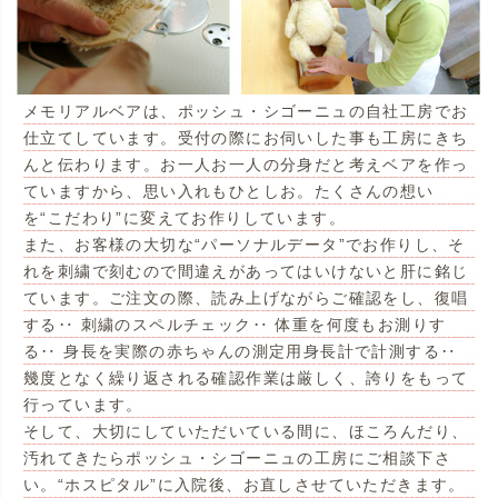
メモリアルベアは、ポッシュ・シゴーニュの自社工房でお
仕立てしています。受付の際にお伺いした事も工房にきち
んと伝わります。お一人お一人の分身だと考えベアを作っ
ていますから、思い入れもひとしお。たくさんの想い
を“こだわり”に変えてお作りしています。
また、お客様の大切な“パーソナルデータ”でお作りし、そ
れを刺繍で刻むので間違えがあってはいけないと肝に銘じ
ています。ご注文の際、読み上げながらご確認をし、復唱
する‥ 刺繍のスペルチェック‥ 体重を何度もお測りす
る‥ 身長を実際の赤ちゃんの測定用身長計で計測する‥
幾度となく繰り返される確認作業は厳しく、誇りをもって
行っています。
そして、大切にしていただいている間に、ほころんだり、
汚れてきたらポッシュ・シゴーニュの工房にご相談下さ
い。“ホスピタル”に入院後、お直しさせていただきます。