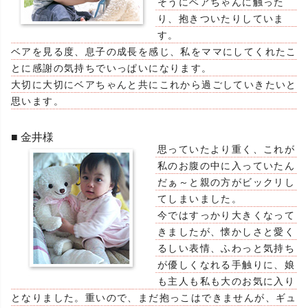
そうにベアちゃんに触った
り、抱きついたりしていま
す。
ベアを見る度、息子の成長を感じ、私をママにしてくれたこ
とに感謝の気持ちでいっぱいになります。
大切に大切にベアちゃんと共にこれから過ごしていきたいと
思います。
■ 金井様
思っていたより重く、これが
私のお腹の中に入っていたん
だぁ～と親の方がビックリし
てしまいました。
今ではすっかり大きくなって
きましたが、懐かしさと愛く
るしい表情、ふわっと気持ち
が優しくなれる手触りに、娘
も主人も私も大のお気に入り
となりました。重いので、まだ抱っこはできませんが、ギュ