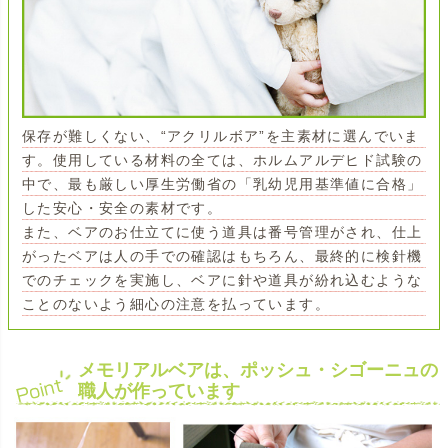
保存が難しくない、“アクリルボア”を主素材に選んでいま
す。使用している材料の全ては、ホルムアルデヒド試験の
中で、最も厳しい厚生労働省の「乳幼児用基準値に合格」
した安心・安全の素材です。
また、ベアのお仕立てに使う道具は番号管理がされ、仕上
がったベアは人の手での確認はもちろん、最終的に検針機
でのチェックを実施し、ベアに針や道具が紛れ込むような
ことのないよう細心の注意を払っています。
メモリアルベアは、ポッシュ・シゴーニュの
職人が作っています