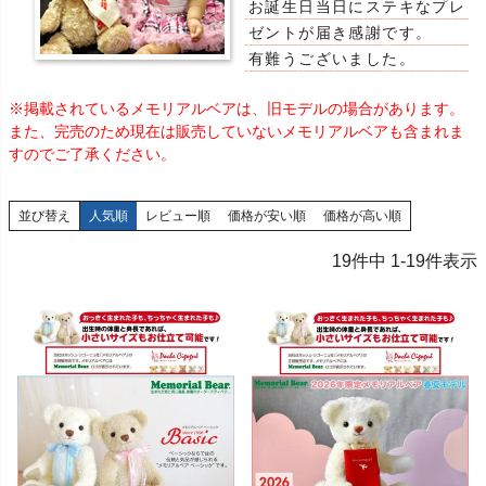
お誕生日当日にステキなプレ
ゼントが届き感謝です。
有難うございました。
※掲載されているメモリアルベアは、旧モデルの場合があります。
また、完売のため現在は販売していないメモリアルベアも含まれま
すのでご了承ください。
並び替え
人気順
レビュー順
価格が安い順
価格が高い順
19
件中
1
-
19
件表示