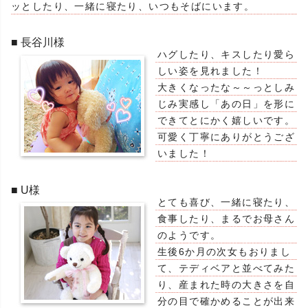
ッとしたり、一緒に寝たり、いつもそばにいます。
■ 長谷川様
ハグしたり、キスしたり愛ら
しい姿を見れました！
大きくなったな～～っとしみ
じみ実感し「あの日」を形に
できてとにかく嬉しいです。
可愛く丁寧にありがとうござ
いました！
■ U様
とても喜び、一緒に寝たり、
食事したり、まるでお母さん
のようです。
生後6か月の次女もおりまし
て、テディベアと並べてみた
り、産まれた時の大きさを自
分の目で確かめることが出来