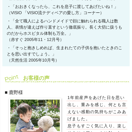
・「おおきくなったら、これを息子に渡してあげたいね！」
（VISIO 「VISIO流テディベアの愛し方」コーナー）
・「全て職人によるハンドメイドで顔に触れられる職人は数
人、表情が違えば作り直すという徹底振り。長く大切に扱うも
のだからホスピタル体制も万全。」
（赤すぐ 2005年11・12月号）
・「そっと抱きしめれば、生まれたての子供を抱いたときのこ
とを思い出すでしょう。」
（天然生活 2005年10月号）
お客様の声
■ 鹿野様
1年前産声をあげた日を思い
出し、重みを感じ、何とも言
えない感動の気持ちがこみあ
げました。
息子もすごく気に入り、楽し