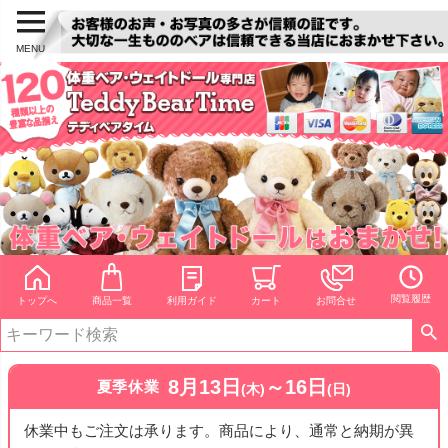
MENU
閲覧履歴
トップへ
商品一覧
利用ガイド
カート
お問合せ
8月13日
～16日
夏季休業
(木)
(日)
休業中もご注文は承ります。商品により、通常と納期が異