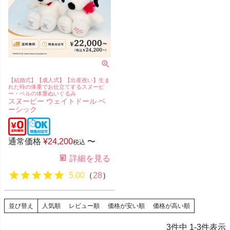
【結婚式】【成人式】【出産祝い】生ま
れた時の体重でお仕立てするスヌーピ
ー・ベルの体重ぬいぐるみ
スヌーピー ウェイトドール ベ
ーシック
通常価格
¥
24,200
〜
税込
詳細を見る
5.00
（
28
）
並び替え
人気順
レビュー順
価格が安い順
価格が高い順
3
件中
1
-
3
件表示