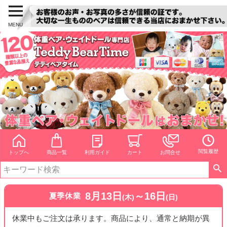
MENU
閲覧履歴
トップへ
商品一覧
利用ガイド
カート
お問合せ
8月13日
～16日
夏季休業
(木)
(日)
休業中もご注文は承ります。商品により、通常と納期が異