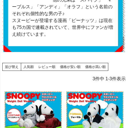
ーブルス」「アンディ」「オラフ」という名前の
それぞれ個性的な男の子♪
スヌーピーが登場する漫画「ピーナッツ」は現在
も75カ国で連載されていて、世界中にファンが増
え続けています。
並び替え
人気順
レビュー順
価格が安い順
価格が高い順
3
件中
1
-
3
件表示