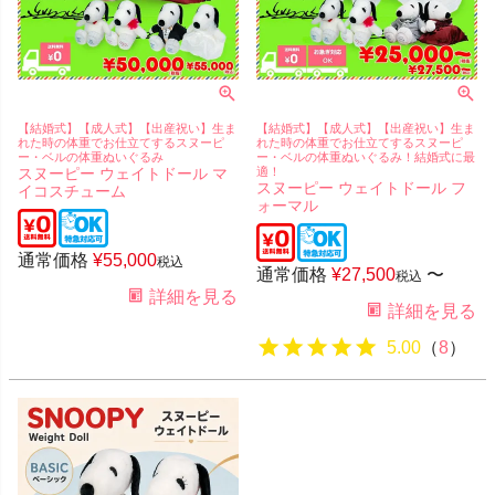
【結婚式】【成人式】【出産祝い】生ま
【結婚式】【成人式】【出産祝い】生ま
れた時の体重でお仕立てするスヌーピ
れた時の体重でお仕立てするスヌーピ
ー・ベルの体重ぬいぐるみ
ー・ベルの体重ぬいぐるみ！結婚式に最
スヌーピー ウェイトドール マ
適！
スヌーピー ウェイトドール フ
イコスチューム
ォーマル
通常価格
¥
55,000
税込
通常価格
¥
27,500
〜
税込
詳細を見る
詳細を見る
5.00
（
8
）