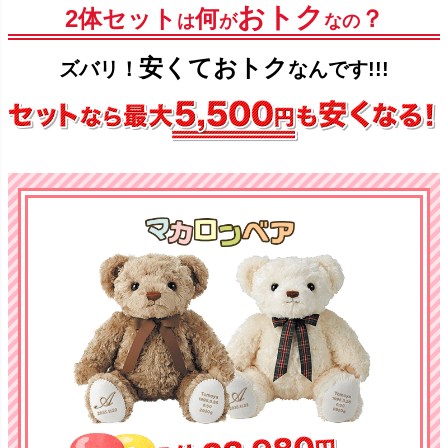
おトク
2体セット
何
？
は
が
なの
安くておトク
ズバリ！
なんです!!!