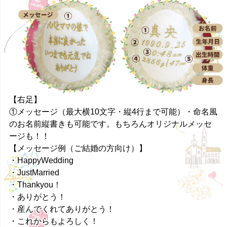
【右足】
①メッセージ（最大横10文字・縦4行まで可能）・命名風
のお名前縦書きも可能です。もちろんオリジナルメッセ
ージも！！
【メッセージ例（ご結婚の方向け）】
・HappyWedding
・JustMarried
・Thankyou！
・ありがとう！
・産んでくれてありがとう！
・これからもよろしく！