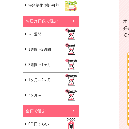
特急制作 対応可能
オ
お届け日数で選ぶ
好
～1週間
※
（
1週間～2週間
2週間～1ヶ月
1ヶ月～2ヶ月
3ヶ月～
金額で選ぶ
5千円くらい