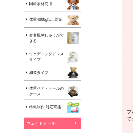
国産素材使用
体重4000g以上対応
命名風刺しゅうがで
きる
ウェディングドレス
タイプ
和装タイプ
体重ベア・ドールの
ケース
特急制作 対応可能
ブ
て
ウェイトドール