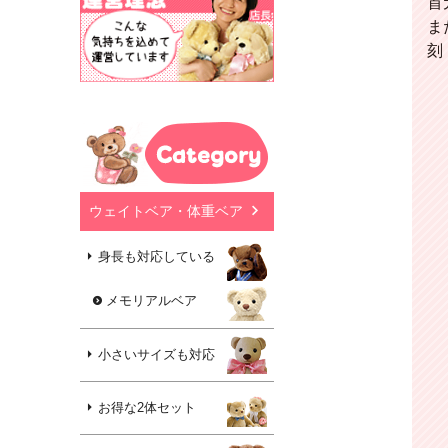
首
ま
刻
Category
ウェイトベア・体重ベア
身長も対応している
メモリアルベア
小さいサイズも対応
お得な2体セット