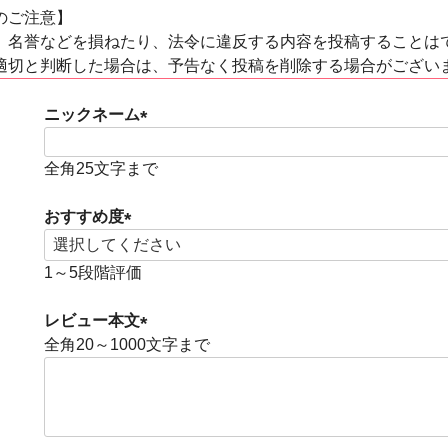
のご注意】
、名誉などを損ねたり、法令に違反する内容を投稿することは
適切と判断した場合は、予告なく投稿を削除する場合がござい
ニックネーム
(
必
全角25文字まで
須
)
おすすめ度
(
必
1～5段階評価
須
)
レビュー本文
全角20～1000文字まで
(
必
須
)