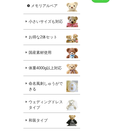
メモリアルベア
小さいサイズも対応
お得な2体セット
国産素材使用
体重4000g以上対応
命名風刺しゅうがで
きる
ウェディングドレス
タイプ
和装タイプ