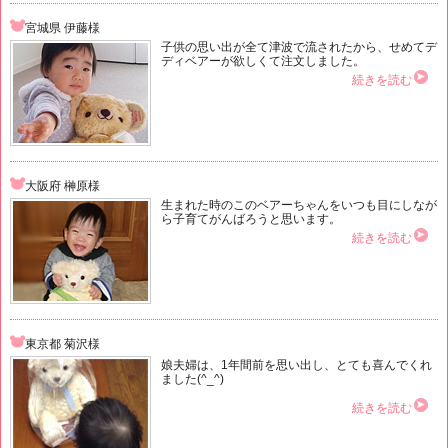
宮城県 伊藤様
子供の思い出が全て津波で流されたから、せめてデ
ディベアーが欲しくて注文しました。
続きを読む
大阪府 榊原様
生まれた時のこのベアーちゃんをいつも目にしなが
ら子育てがんばろうと思います。
続きを読む
東京都 菊沢様
娘夫婦は、1年間前を思い出し、とても喜んでくれ
ました(^_^)
続きを読む