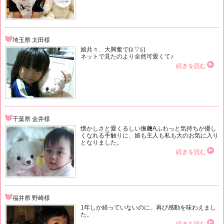
埼玉県 太田様
娘共々、大興奮で(≧▽≦)
ネットで見たのより全然可愛くて♪
続きを読む
千葉県 金井様
懐かしさと愛くるしい撫﨟Aふわっと気持ちが優し
くなれる手触りに、娘も主人も私も大のお気に入り
となりました。
続きを読む
福井県 野崎様
1年しか経っていないのに、再び感動を味わえまし
た。