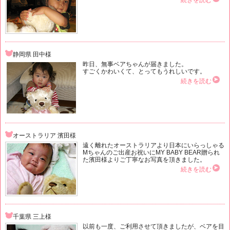
続きを読む
静岡県 田中様
昨日、無事ベアちゃんが届きました。
すごくかわいくて、とってもうれしいです。
続きを読む
オーストラリア 濱田様
遠く離れたオーストラリアより日本にいらっしゃる
Mちゃんのご出産お祝いにMY BABY BEAR贈られ
た濱田様よりご丁寧なお写真を頂きました。
続きを読む
千葉県 三上様
以前も一度、ご利用させて頂きましたが、ベアを目