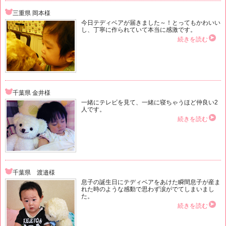
三重県 岡本様
今日テディベアが届きました～！とってもかわいい
し、丁寧に作られていて本当に感激です。
続きを読む
千葉県 金井様
一緒にテレビを見て、一緒に寝ちゃうほど仲良い2
人です。
続きを読む
千葉県 渡邉様
息子の誕生日にテディベアをあけた瞬間息子が産ま
れた時のような感動で思わず涙がでてしまいまし
た。
続きを読む