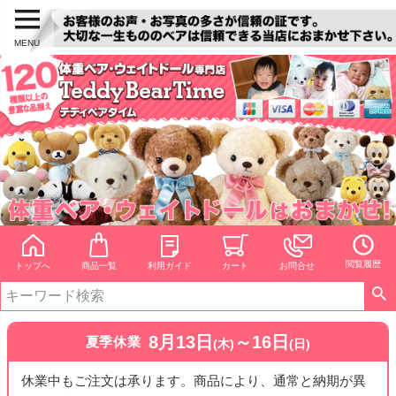
MENU
閲覧履歴
トップへ
商品一覧
利用ガイド
カート
お問合せ
8月13日
～16日
夏季休業
(木)
(日)
休業中もご注文は承ります。商品により、通常と納期が異