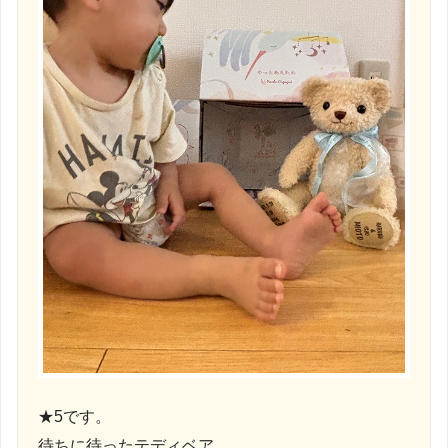
★5です。
待ちに待ったテディベア