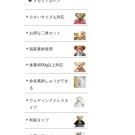
メモリアルベア
小さいサイズも対応
お得な二体セット
国産素材使用
体重4000g以上対応
命名風刺しゅうができ
る
ウェディングドレスタ
イプ
和装タイプ