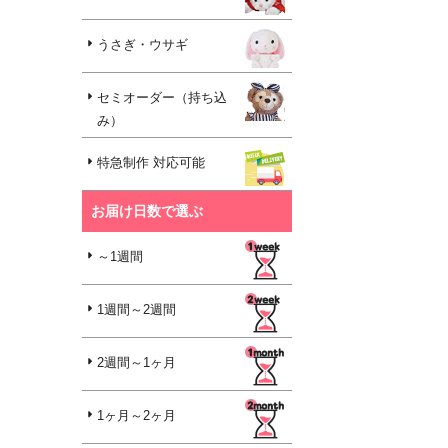
うさぎ・ウサギ
セミオーダー（持ち込
み）
特急制作 対応可能
お届け日数で選ぶ
～1週間
1週間～2週間
2週間～1ヶ月
1ヶ月～2ヶ月