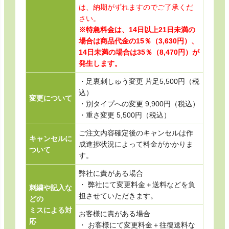
は、納期がずれますのでご了承くだ
さい。
※特急料金は、14日以上21日未満の
場合は商品代金の15％（3,630円）、
14日未満の場合は35％（8,470円）が
発生します。
・足裏刺しゅう変更 片足5,500円（税
込）
変更について
・別タイプへの変更 9,900円（税込）
・重さ変更 5,500円（税込）
ご注文内容確定後のキャンセルは作
キャンセルに
成進捗状況によって料金がかかりま
ついて
す。
弊社に責がある場合
・ 弊社にて変更料金＋送料などを負
刺繍や記入な
担させていただきます。
どの
ミスによる対
お客様に責がある場合
応
・ お客様にて変更料金＋往復送料な