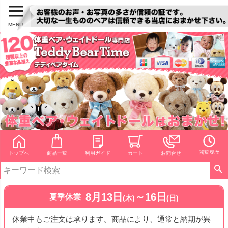
MENU
閲覧履歴
トップへ
商品一覧
利用ガイド
カート
お問合せ
8月13日
～16日
夏季休業
(木)
(日)
休業中もご注文は承ります。商品により、通常と納期が異