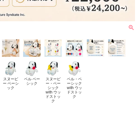
スヌーピ
ベル ベー
スヌーピ
ベル・ベ
ー ベーシ
シック
ー・ベー
ーシック
ック
シック
with ウッ
with ウッ
ドストッ
ドストッ
ク
ク