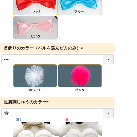
首飾りのカラー（ベルを選んだ方のみ）
(
必
須
)
足裏刺しゅうのカラー
(
必
須
)