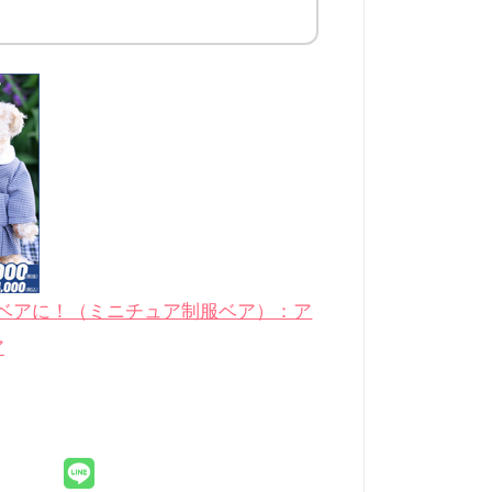
ベアに！（ミニチュア制服ベア）：ア
ア