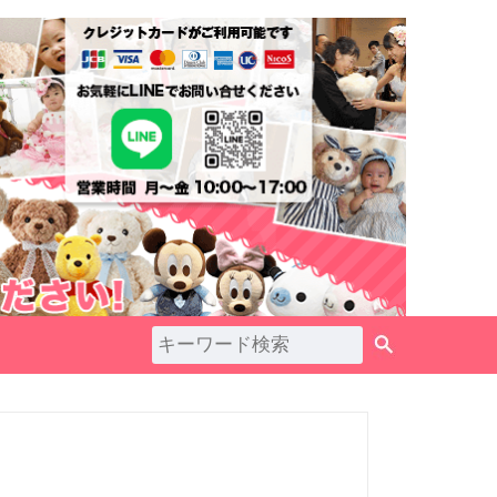
ペ
ー
ジ
ト
ッ
プ
へ