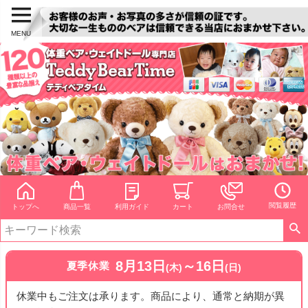
MENU
閲覧履歴
トップへ
商品一覧
利用ガイド
カート
お問合せ
8月13日
～16日
夏季休業
(木)
(日)
休業中もご注文は承ります。商品により、通常と納期が異