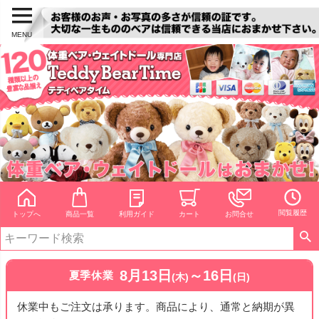
MENU
閲覧履歴
トップへ
商品一覧
利用ガイド
カート
お問合せ
8月13日
～16日
夏季休業
(木)
(日)
休業中もご注文は承ります。商品により、通常と納期が異