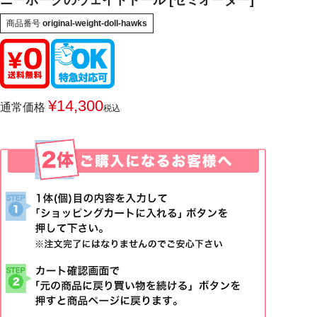
ニーホークのウェイトドール [セミオーダー]
商品番号
original-weight-doll-hawks
¥
14,300
通常価格
税込