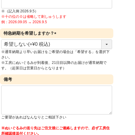
※（記入例 2026.9.5）
※十の位の０は省略して刺しゅうします
例：2026.09.05 → 2026.9.5
特急納期を希望しますか？
(
必
※通常納期より早いお届けをご希望の場合は「希望する」を選択下
須
さい。
)
※工房にぬいぐるみが到着後、21日目以降のお届けが通常納期で
す。（起算日は営業日からとなります）
備考
ご要望があればなんなりとご相談下さい
※ぬいぐるみの送り先はご注文後にご連絡しますので、必ず工房住
所確認後送付ください。