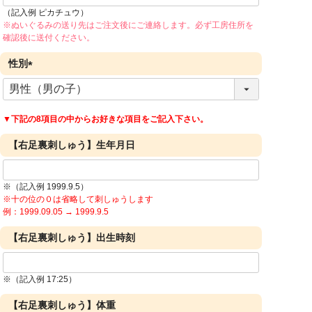
（記入例 ピカチュウ）
※ぬいぐるみの送り先はご注文後にご連絡します。必ず工房住所を
確認後に送付ください。
性別
(
必
須
▼下記の8項目の中からお好きな項目をご記入下さい。
)
【右足裏刺しゅう】生年月日
※（記入例 1999.9.5）
※十の位の０は省略して刺しゅうします
例：1999.09.05 → 1999.9.5
【右足裏刺しゅう】出生時刻
※（記入例 17:25）
【右足裏刺しゅう】体重