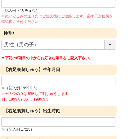
（記入例 ピカチュウ）
※ぬいぐるみの送り先はご注文後にご連絡します。必ず工房住所を
確認後に送付ください。
性別
(
必
須
▼下記の8項目の中からお好きな項目をご記入下さい。
)
【右足裏刺しゅう】生年月日
※（記入例 1999.9.5）
※十の位の０は省略して刺しゅうします
例：1999.09.05 → 1999.9.5
【右足裏刺しゅう】出生時刻
※（記入例 17:25）