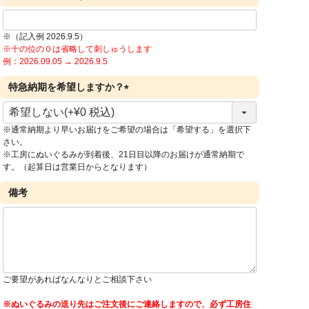
)
※（記入例 2026.9.5）
※十の位の０は省略して刺しゅうします
例：2026.09.05 → 2026.9.5
特急納期を希望しますか？
(
必
※通常納期より早いお届けをご希望の場合は「希望する」を選択下
須
さい。
)
※工房にぬいぐるみが到着後、21日目以降のお届けが通常納期で
す。（起算日は営業日からとなります）
備考
ご要望があればなんなりとご相談下さい
※ぬいぐるみの送り先はご注文後にご連絡しますので、必ず工房住