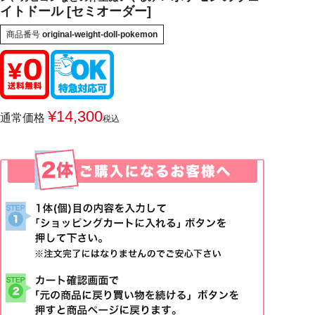
イトドール [セミオーダー]
商品番号
original-weight-doll-pokemon
¥
14,300
通常価格
税込