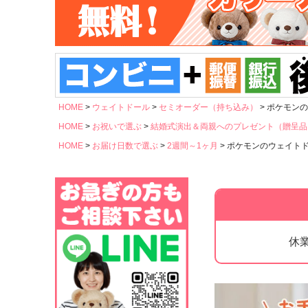
HOME
ウェイトドール
セミオーダー（持ち込み）
ポケモンの
HOME
お祝いで選ぶ
結婚式演出＆両親へのプレゼント（贈呈品
HOME
お届け日数で選ぶ
2週間～1ヶ月
ポケモンのウェイトドー
休