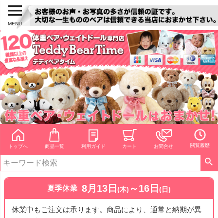
MENU
閲覧履歴
トップへ
商品一覧
利用ガイド
カート
お問合せ
8月13日
～16日
夏季休業
(木)
(日)
休業中もご注文は承ります。商品により、通常と納期が異